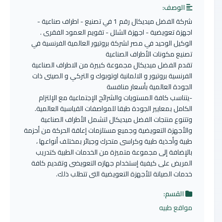
الوصف:
شركة الفضل ميديكال رقم 1 في تصنيع - اطراف صناعية -
اجهزة تعويضية - اجهزة الشلل - تقويم العمود الفقرى .
الوكيل الوحيد في مصر لشركة بروتيور العالمية الفرنسية في
تصنيع مكونات الأطراف الصناعية
تقدم الفضل ميديكال مجموعة كبيرة من الاطراف الصناعية
الفرنسية بروتيور و الالمانية اوتوبوك و التركي و الصينى ذات
الجودة العالمية بأسعار منافسة
-يتناسب كافة المستويات والشرائح الإجتماعية مع الإلتزام
الكامل بمعايير الجودة طبقا للمواصفات القياسية العالمية.
وتتنوع منتجات الفضل ميديكال لتشمل الأطراف الصناعية
والأجهزة التعويضية وجميع مستلزمات إعاقة الحركة من أحزمة
طبية وأحذية طبية وكراسى متحرك وجبائر بمختلف أنواعها ،
بالإضافة إلى مجموعة متميزة من الخدمات الطبية كتدريب
المريض على كيفية إستخدام جهازه التعويضى وتقديم كافة
خدمات الصيانة للأجهزة التعويضية التى تتطلب ذلك.
القسم:
مواقع طبيه