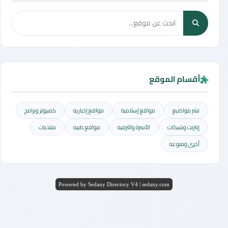
أقسام الموقع
نشر مواضيع
مواقع إسلامية
مواقع إخباريه
كمبيوتر وبرامج
إنترنت وشبكات
الأسرة والترفيه
مواقع طبيه
منتديات
أخرى ومنوعه
Powered by Sedany Directory V4 | sedany.com