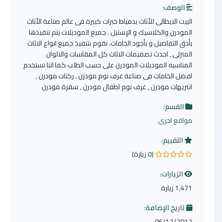
الوصف:
البيت الايطالى للأثاث بدمياط خبرات كبيرة فى عالم صناعة الأثاث
المودرن والكلاسيك و الإستيل . جميع الموديلات يتم تنفيذها
بأدق التفاصيل و بأجود الخامات. نقوم بتنفيذ جميع انواع الاثاث
المنزلى , احدث تصميمات الاثاث كل المقاسات والالوان
المناسبه الموديلات المودرن على حسب الطلب كما اننا نستخدم
افضل الخامات فى صناعة غرف نوم مودرن , ركنات مودرن ,
انتريهات مودرن , غرف نوم اطفال مودرن , سفرة مودرن
القسم:
مواقع اخرى
التقييم:
(0 زيارة)
0.0 من 5 نجوم
الزيارات:
1,471 زيارة
تاريخ الإضافة:
06/12/2012