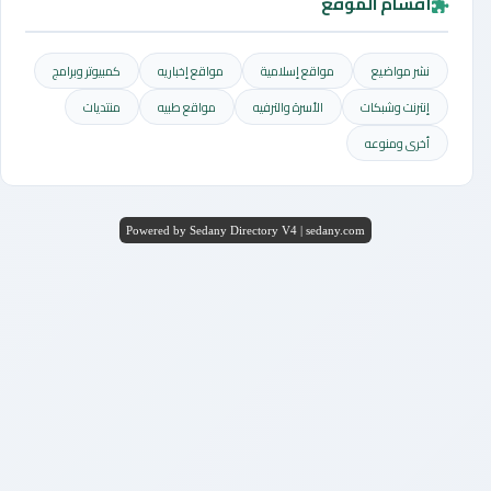
أقسام الموقع
نشر مواضيع
مواقع إسلامية
مواقع إخباريه
كمبيوتر وبرامج
إنترنت وشبكات
الأسرة والترفيه
مواقع طبيه
منتديات
أخرى ومنوعه
Powered by Sedany Directory V4 | sedany.com