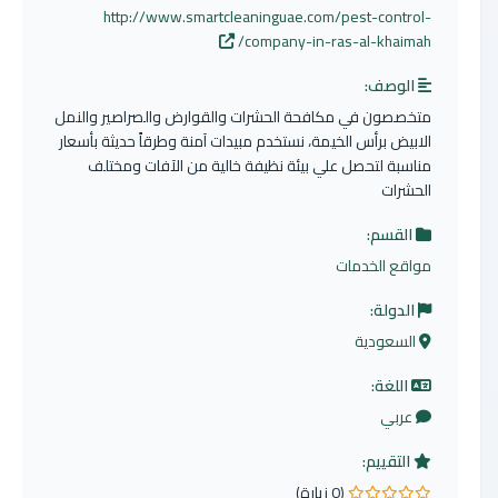
http://www.smartcleaninguae.com/pest-control-
company-in-ras-al-khaimah/
الوصف:
متخصصون في مكافحة الحشرات والقوارض والصراصير والنمل
الابيض برأس الخيمة، نستخدم مبيدات آمنة وطرقاً حديثة بأسعار
مناسبة لتحصل علي بيئة نظيفة خالية من الآفات ومختلف
الحشرات
القسم:
مواقع الخدمات
الدولة:
السعودية
اللغة:
عربي
التقييم:
(0 زيارة)
0.0 من 5 نجوم