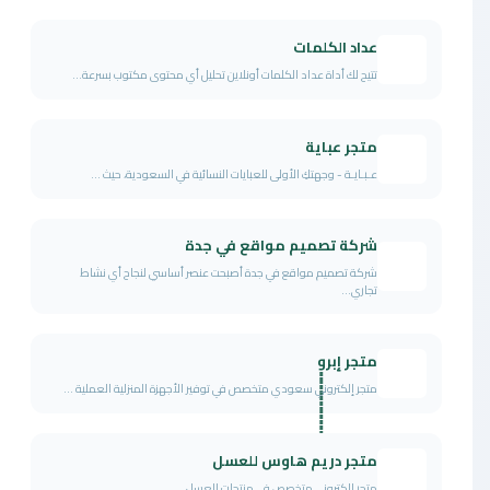
عداد الكلمات
تتيح لك أداة عداد الكلمات أونلاين تحليل أي محتوى مكتوب بسرعة...
متجر عباية
عـبـايـة - وجهتكِ الأولى للعبايات النسائية في السعودية، حيث ...
شركة تصميم مواقع في جدة
شركة تصميم مواقع في جدة أصبحت عنصر أساسي لنجاح أي نشاط
تجاري...
متجر إبروٍٍٍٍٍٍٍٍٍٍٍٍٍٍٍٍٍٍٍٍٍٍٍٍٍٍٍٍٍٍٍٍٍٍٍٍٍٍٍٍٍ
متجر إلكتروني سعودي متخصص في توفير الأجهزة المنزلية العملية ...
متجر دريم هاوس للعسل
متجر إلكتروني متخصص في منتجات العسل....