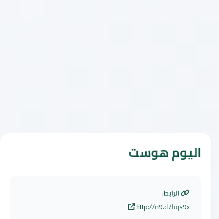
اليوم هوست
الرابط:
http://n9.cl/bqs9x