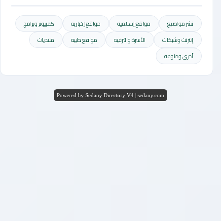
نشر مواضيع
مواقع إسلامية
مواقع إخباريه
كمبيوتر وبرامج
إنترنت وشبكات
الأسرة والترفيه
مواقع طبيه
منتديات
أخرى ومنوعه
Powered by Sedany Directory V4 | sedany.com