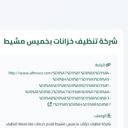
كة تنظيف خزانات بخميس مشيط
الرابط:
http://www.altmuoz.com/%D8%A7%D9%81%D8%B6%D9%84
%D8%B4%D8%B1%D9%83%D8%A9
%D8%AA%D9%86%D8%B8%D9%8A%D9%81
%D8%AE%D8%B2%D8%A7%D9%86%D8%A7%D8%AA
%D8%A8%D8%AE%D9%85%D9%8A%D8%B3
%D9%85%D8%B4%D9%8A%D8%B7
الوصف:
ركة تنظيف خزانات بخميس مشيط تقدم خدمات متخصصة لتنظيف