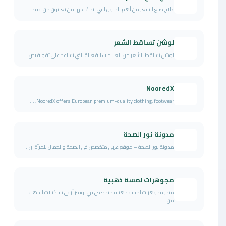
علاج صلع الشعر من أهم الحلول التي يبحث عنها من يعانون من فقد...
لوشن تساقط الشعر
لوشن تساقط الشعر من العلاجات الفعالة التي تساعد على تقوية بص...
NooredX
NooredX offers European premium-quality clothing, footwear, ...
مدونة نور الصحة
مدونة نور الصحة – موقع عربي متخصص في الصحة والجمال للمرأة. ن...
مجوهرات لمسة ذهبية
متجر مجوهرات لمسة ذهبية متخصص في توفير أرقى تشكيلات الذهب
من...