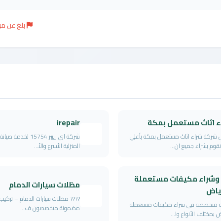
بلغ عن م
ء اثاث مستعمل بمكة
irepair
شركة شراء اثاث مستعمل بمكة بأعلي
شركة اي ريبير 15754 لخدمة
قوم بشراء جميع ان...
المنزلية الأسرع والأ...
 وشراء مكيفات مستعملة
مظلات سيارات الدمام
رياض
???? مظلات سيارات الدمام – تركيب 
 متخصصة في شراء مكيفات مستعملة
مضمونة متخصصون ف...
ض بمختلف الأنواع وا...