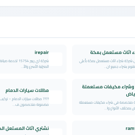
ء اثاث مستعمل بمكة
irepair
شركة شراء اثاث مستعمل بمكة بأعلي
شركة اي ريبير 15754 لخدمة
قوم بشراء جميع ان...
المنزلية الأسرع والأ...
 وشراء مكيفات مستعملة
مظلات سيارات الدمام
رياض
???? مظلات سيارات الدمام – تركيب 
 متخصصة في شراء مكيفات مستعملة
مضمونة متخصصون ف...
ض بمختلف الأنواع وا...
ram
نشتري اثاث المستعل ال