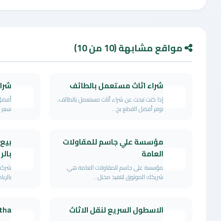
مواقع مشابهة (10 من 10)
شراء اثاث مستعمل بالطائف
شرا
إذا كنت تبحث عن شراء أثاث مستعمل بالطائف،
أفضل 
نوفر أفضل القطع بح...
سعر ن
مؤسسة علي جاسم للمقاولات
بيع
العامة
بال
مؤسسة علي جاسم للمقاولات العامة هي
شركة
شريكك الموثوق لتنفيذ مختل...
بالريا
الاسطول السريع لنقل الاثاث
tha