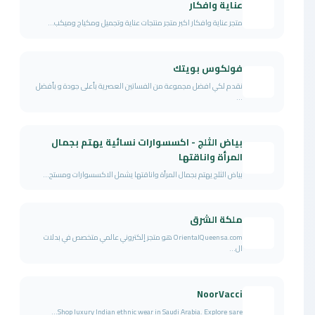
عناية وافكار
متجر عناية وافكار اكبر متجر منتجات عناية وتجميل ومكياج وميكب...
فولكوس بويتك
نقدم لكي افضل مجموعة من الفساتين العصرية بأعلى جودة و بأفضل
...
بياض الثلج - اكسسوارات نسائية يهتم بجمال
المرأة واناقتها
بياض الثلج يهتم بجمال المرأة واناقتها يشمل الاكسسوارات ومستح...
ملكة الشرق
OrientalQueensa.com هو متجر إلكتروني عالمي متخصص في بدلات
ال...
NoorVacci
Shop luxury Indian ethnic wear in Saudi Arabia. Explore sare...