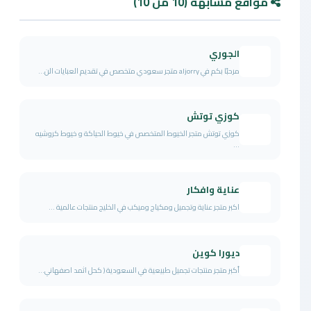
مواقع مشابهة (10 من 10)
الجوري
مرحبًا بكم في aljorry متجر سعودي متخصص في تقديم العبايات الن...
كوزي توتش
كوزي توتش متجر الخيوط المتخصص في خيوط الحياكة و خيوط كروشيه
...
عناية وافكار
اكبر متجر عناية وتجميل ومكياج وميكب في الخليج منتجات عالمية ...
ديورا كوين
أكبر متجر منتجات تجميل طبيعية في السعودية ( كحل اثمد اصفهاني...