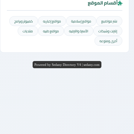
أقسام الموقع
نشر مواضيع
مواقع إسلامية
مواقع إخباريه
كمبيوتر وبرامج
إنترنت وشبكات
الأسرة والترفيه
مواقع طبيه
منتديات
أخرى ومنوعه
Powered by Sedany Directory V4 | sedany.com