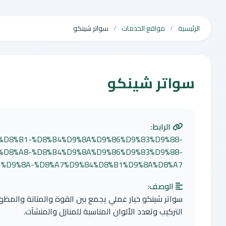
الرئيسية
مواقع الخدمات
سواتر شينكو
سواتر شينكو
الرابط:
AA%D8%B1-%D8%B4%D9%8A%D9%86%D9%83%D9%88-
%D8%A8-%D8%B4%D9%8A%D9%86%D9%83%D9%88-
%D9%8A-%D8%A7%D9%84%D8%B1%D9%8A%D8%A7/
الوصف:
سواتر شينكو خيار عملي يجمع بين القوة والمتانة والمظه
التركيب وتعدد الألوان المناسبة للمنازل والمنشآت.