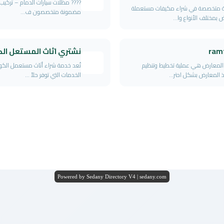
???? مظلات سيارات الدمام – تركيب 
 متخصصة في شراء مكيفات مستعملة
مضمونة متخصصون ف...
ض بمختلف الأنواع وا...
ram
نشتري اثاث المستعل ال
 المعارض هي عملية تخطيط وتنظيم
تُعد خدمة شراء أثاث مستعمل الك
ذ المعارض بشكل احتر...
الخدمات التي توفر حلاً ...
Powered by Sedany Directory V4 | sedany.com