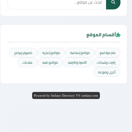
أقسام الموقع
نشر مواضيع
مواقع إسلامية
مواقع إخباريه
كمبيوتر وبرامج
إنترنت وشبكات
الأسرة والترفيه
مواقع طبيه
منتديات
أخرى ومنوعه
Powered by Sedany Directory V4 | sedany.com