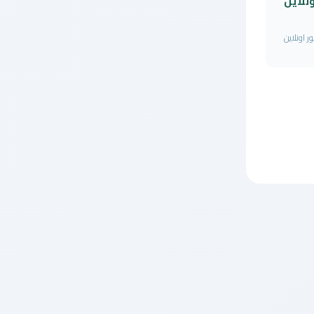
نلاين
 اونلاين