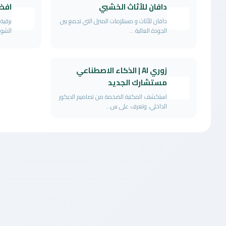
دافان للأثاث الخشبي
افض
دافان للأثاث و مستلزمات المنزل التي تجمع بين
برقية
الجودة العالية ...
الشوا
زوري AI | الذكاء الاصطناعي
مستشارك الجديد
استكشف المكتبة الضخمة من تصاميم الديكور
الداخلي، وتعرف على س...