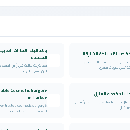
ولاد البلد الامارات العربية
ة صيانة سباكة الشارقة
المتحدة
تصليح شبكات المياه والصرف في
تعد شركة نظافة فلل رأس الخيمة خيارًا
قة تمثل نموذجًا يحتذى...
لمن يسعى إلى ضم...
dable Cosmetic Surgery
 البلد خدمة المنزل
in Turkey
عمال مميزة تابعنا تعتبر شركة عزل أسطح
ver trusted cosmetic surgery &
مثاليًا لل...
dental care in Turkey. B...