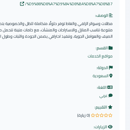
%D9%88%D8%A7%D9%84%D8%BA%D8%A7%D8
وصف:
 وسواتر الزلفي والغاط توفر حلولًا متكاملة للظل والخصوصية بتصاميم
ة تناسب المنازل والاستراحات والمنشآت، مع خامات متينة تتحمل حرارة
 والعوامل الجوية، وتنفيذ احترافي يضمن الجودة والثبات وطول العمر.
قسم:
 الخدمات
ولة:
عودية
لغة:
بي
تقييم:
(0 زيارة)
يارات: