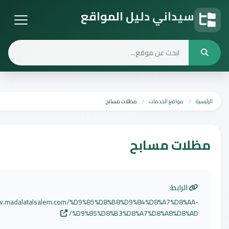
ني دليل المواقع
ع
ع الخدمات
مظلات مسابح
مسابح
:
http://www.madalatalsalem.com/%D9%85%D8%B8%D9%84%D8%A7
%D9%85%D8%B3%D8%A7%D8%A8