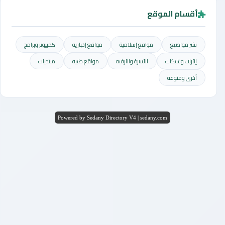
أقسام الموقع
نشر مواضيع
مواقع إسلامية
مواقع إخباريه
كمبيوتر وبرامج
إنترنت وشبكات
الأسرة والترفيه
مواقع طبيه
منتديات
أخرى ومنوعه
Powered by Sedany Directory V4 | sedany.com