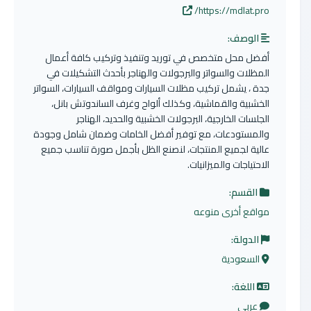
https://mdlat.pro/
الوصف:
أفضل محل متخصص في توريد وتنفيذ وتركيب كافة أعمال
المظلات والسواتر والبرجولات والهناجر بأحدث التشكيلات في
جدة ، يشمل تركيب مظلات السيارات ومواقف السيارات، السواتر
الخشبية والقماشية، وكذلك ألواح وغرف الساندوتش بانل،
الجلسات الخارجية، البرجولات الخشبية والحديد، الهناجر
والمستودعات، مع توفير أفضل الخامات وضمان شامل وجودة
عالية لجميع المنتجات، لنصنع الظل بأجمل صورة تناسب جميع
الاحتياجات والميزانيات.
القسم:
مواقع أخرى منوعه
الدولة:
السعودية
اللغة:
عربي