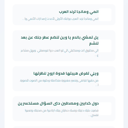
انمي ومانجا ترند العرب
انمي ومانجا ترند العرب بوابتك الأولى لأحدث إصدارات الأنمي وا...
يل تمشي بالدم يا وين تنضم عطر جنك عن بعد
تنشم
الي مخلوق انت ومنكتبلي الي لو اتعب دوا تنوصفلي. وبهل مشاعر
ع...
ويلي تفرض هيبتها فدوة اروح لنظرتها
من حقها تتباهى وتصير مغرورة متكاملة وحلوة من الصوت للصورة.
ا...
دول كدابين ومصدقين حتى السؤال مستخسرين
فضيت عليك دنيتك ونسك حطيان بيتك ارتاحوا من صحبتك وتعبوا
نفسي...