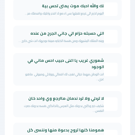
لك والله احبك موت يمتى تحس بية
اليوم لازم الي ترجع تقبلها بس ادمع لا انتحر وابليك وافصلك مر...
اللي حسبته حزام الي جاني الجرح من عنده
وينه المثلك اليشبهك ومن هسة الكباره مبينة بوجهك انت شي خارج ...
شعوري غريب يا اغلى حبيب احس ماني في
الوجود
انت الوطن مهما خيالي تغرب لك انتمائي وولائي وميولي. ماهو
غري...
لا تردلي ولا ترد ندمان ماارجع وي واحد خان
شايف خير وگلبي بدونك مثل العرس يالخانگني هسه بدونك صرت
اتنفس...
همومنا كلها تروح بدعوة منها وننسى كل