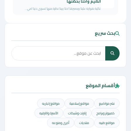
الضيم واحنا بحضنها
غالية هواية علينا وبصبرها احتا ربينا نظرة منها تسوى دنيا امي...
بحث سريع
أقسام الموقع
نشر مواضيع
مواقع إسلامية
مواقع إخباريه
كمبيوتر وبرامج
إنترنت وشبكات
الأسرة والترفيه
مواقع طبيه
منتديات
أخرى ومنوعه