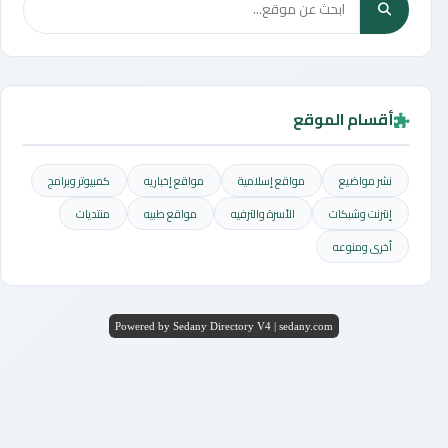
أقسام الموقع
نشر مواضيع
مواقع إسلامية
مواقع إخباريه
كمبيوتر وبرامج
إنترنت وشبكات
الأسرة والترفيه
مواقع طبيه
منتديات
أخرى ومنوعه
Powered by Sedany Directory V4 | sedany.com