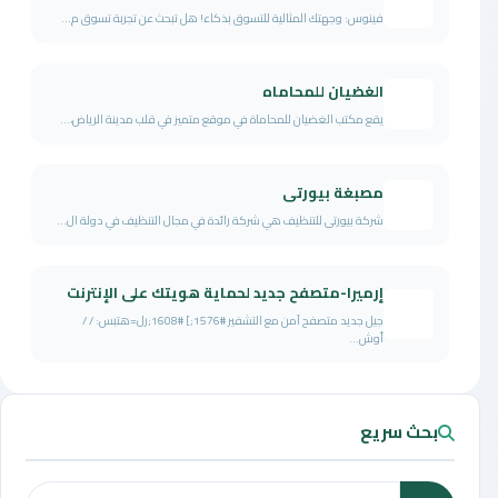
فينوس: وجهتك المثالية للتسوق بذكاء! هل تبحث عن تجربة تسوق م...
الغضيان للمحاماه
يقع مكتب الغضيان للمحاماة في موقع متميز في قلب مدينة الرياض،...
مصبغة بيورتى
شركة بيورتى للتنظيف هي شركة رائدة في مجال التنظيف في دولة ال...
إرميرا-متصفح جديد لحماية هويتك على الإنترنت
جيل جديد متصفح آمن مع التشفير #1576;] #1608;رل=هتبس: / /
أوش...
بحث سريع