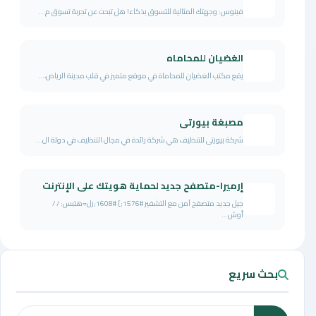
فينوس: وجهتك المثالية للتسوق بذكاء! هل تبحث عن تجربة تسوق م...
الغضيان للمحاماه
يقع مكتب الغضيان للمحاماة في موقع متميز في قلب مدينة الرياض،...
مصبغة بيورتى
شركة بيورتى للتنظيف هي شركة رائدة في مجال التنظيف في دولة ال...
إرميرا-متصفح جديد لحماية هويتك على الإنترنت
جيل جديد متصفح آمن مع التشفير #1576;] #1608;رل=هتبس: / /
أوش...
بحث سريع