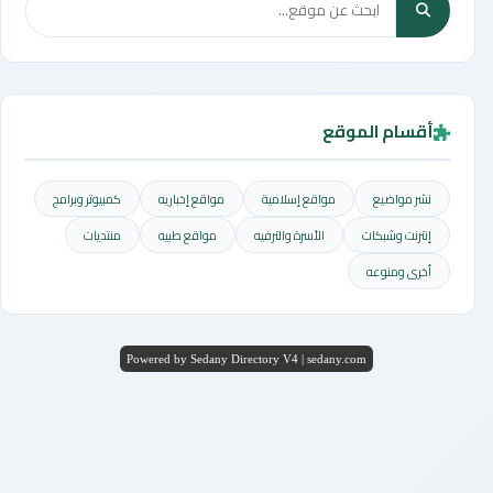
أقسام الموقع
نشر مواضيع
مواقع إسلامية
مواقع إخباريه
كمبيوتر وبرامج
إنترنت وشبكات
الأسرة والترفيه
مواقع طبيه
منتديات
أخرى ومنوعه
Powered by Sedany Directory V4 | sedany.com