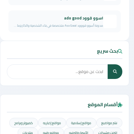
اسوو قوود ado good
مدونة أسوو قووود Aso Good متخصصة في بناء الشخصية والكاريزما ...
بحث سريع
أقسام الموقع
نشر مواضيع
مواقع إسلامية
مواقع إخباريه
كمبيوتر وبرامج
إنترنت وشبكات
الأسرة والترفيه
مواقع طبيه
منتديات