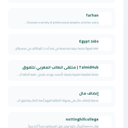
farhan
Discover a variety of professional projects, articles, and p...
Egypt Jobs
Egypt Jobs منصة عربية متخصصة في نشر أحدث الوظائف في مصر والخ...
TalmidHub | ملتقى الطالب المغربي للتفوق
منصة تعليمية مغربية رقمية، تأسست بهدف رئيسي: تغيير النظرة ال...
إنصاف مال
مدونة إنصاف مال هي وجهتك المثالية لفهم أسرار المال وتحقيق ال...
nottinghillcollege
قال Gemini تُشكّل كلية نوتنج هيل البريطانية صرحاً أكاديمياً...