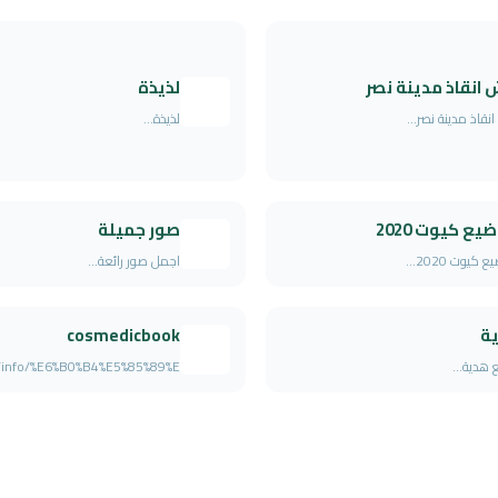
انقاذ مدينة نصر
لذيذة
نقاذ مدينة نصر...
لذيذة...
يع كيوت 2020
صور جميلة
كيوت 2020...
اجمل صور رائعة...
ة
cosmedicbook
هدية...
info/%E6%B0%B4%E5%85%89%E...