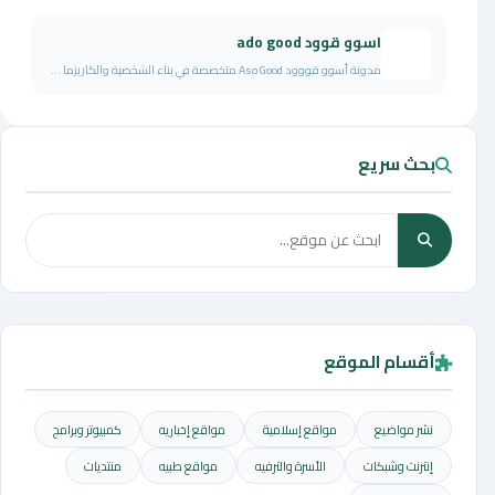
اسوو قوود ado good
مدونة أسوو قووود Aso Good متخصصة في بناء الشخصية والكاريزما ...
بحث سريع
أقسام الموقع
نشر مواضيع
مواقع إسلامية
مواقع إخباريه
كمبيوتر وبرامج
إنترنت وشبكات
الأسرة والترفيه
مواقع طبيه
منتديات