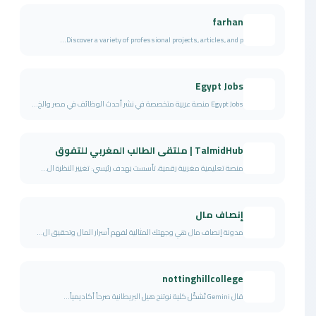
farhan
Discover a variety of professional projects, articles, and p...
Egypt Jobs
Egypt Jobs منصة عربية متخصصة في نشر أحدث الوظائف في مصر والخ...
TalmidHub | ملتقى الطالب المغربي للتفوق
منصة تعليمية مغربية رقمية، تأسست بهدف رئيسي: تغيير النظرة ال...
إنصاف مال
مدونة إنصاف مال هي وجهتك المثالية لفهم أسرار المال وتحقيق ال...
nottinghillcollege
قال Gemini تُشكّل كلية نوتنج هيل البريطانية صرحاً أكاديمياً...