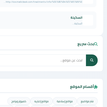
http://cosmedicbook.com/treatments/info/%E6%B0%B4%E5%85%89%E...
السكينة
السكينة...
حث سريع
قسام الموقع
شر مواضيع
مواقع إسلامية
مواقع إخباريه
كمبيوتر وبرامج