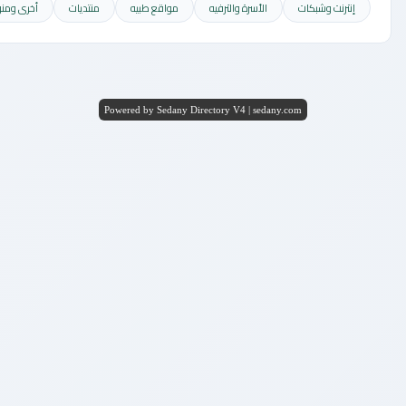
نترنت وشبكات
الأسرة والترفيه
مواقع طبيه
منتديات
أخرى ومنوعه
Powered by Sedany Directory V4 | sedany.com