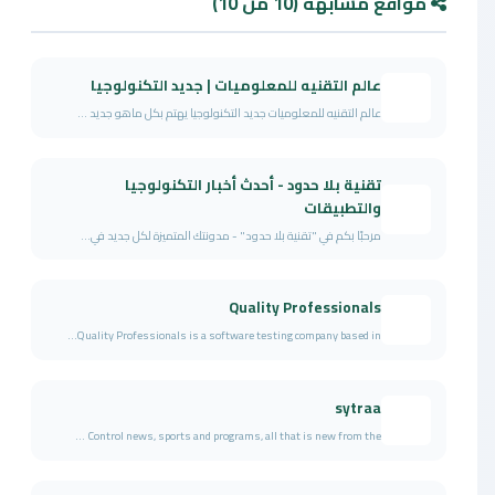
مواقع مشابهة (10 من 10)
عالم التقنيه للمعلوميات | جديد التكنولوجيا
عالم التقنيه للمعلوميات جديد التكنولوجيا يهتم بكل ماهو جديد ...
تقنية بلا حدود - أحدث أخبار التكنولوجيا
والتطبيقات
مرحبًا بكم في "تقنية بلا حدود" - مدونتك المتميزة لكل جديد في...
Quality Professionals
Quality Professionals is a software testing company based in...
sytraa
Control news, sports and programs, all that is new from the ...