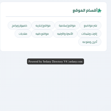
أقسام الموقع
نشر مواضيع
مواقع إسلامية
مواقع إخباريه
كمبيوتر وبرامج
إنترنت وشبكات
الأسرة والترفيه
مواقع طبيه
منتديات
أخرى ومنوعه
Powered by Sedany Directory V4 | sedany.com