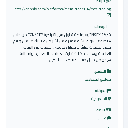
الرابط:
http://ar.nsfx.com/platforms/meta-trader-4/ecn-trading
الوصف:
شركة NSFX توفرمنصة تداول سيولة بنكية‬ ECN/STP من خلال
MT4 مع سيولة بنكية ممتازة من اكثر من 12 بنك عالمي و يتم
تنفيذ صفقات مباشرة مقابل مزودي السيولة من البنوك
العالمية وهناك امكانية تجارة العملات , المعادن , وامكانية
هيدج من خلال حساب ECN/STP البنكي .
القسم:
مواقع اقتصادية
الدولة:
السعودية
اللغة:
عربي