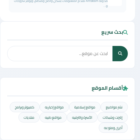
مدونة AntBoom نقدم المعلومات بشكل واضح ومنظم، ويوفر شروحات
و...
بحث سريع
أقسام الموقع
نشر مواضيع
مواقع إسلامية
مواقع إخباريه
كمبيوتر وبرامج
إنترنت وشبكات
الأسرة والترفيه
مواقع طبيه
منتديات
أخرى ومنوعه