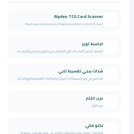
Ripdex: TCG Card Scanner
Point your camera at any Pokémon card for instant ID, live T...
الباسط تويز
اكتشف أفضل ألعاب الحدائق للأطفال من زحاليق ومراجيح وألعاب ما...
شدات ببجي تقسيط تابي
متخصص في بيع اكسسوارات الجوال والبطاقات الرقمية والهواتف للا...
حرب التتار
حرب التتار...
تكنو فالي
تكنو فالي افضل متجر الكترونيات اونلاين في مصر مع شحن سريع وا...