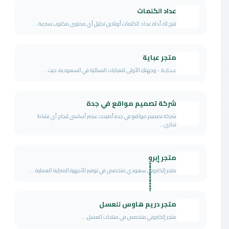
عداد الكلمات
تتيح لك أداة عداد الكلمات أونلاين تحليل أي محتوى مكتوب بسرعة...
متجر عباية
عـبـايـة - وجهتكِ الأولى للعبايات النسائية في السعودية، حيث ...
شركة تصميم مواقع في جدة
شركة تصميم مواقع في جدة أصبحت عنصر أساسي لنجاح أي نشاط
تجاري...
متجر إبروٍٍٍٍٍٍٍٍٍٍٍٍٍٍٍٍٍٍٍٍٍٍٍٍٍٍٍٍٍٍٍٍٍٍٍٍٍٍٍٍٍ
متجر إلكتروني سعودي متخصص في توفير الأجهزة المنزلية العملية ...
متجر دريم هاوس للعسل
متجر إلكتروني متخصص في منتجات العسل....