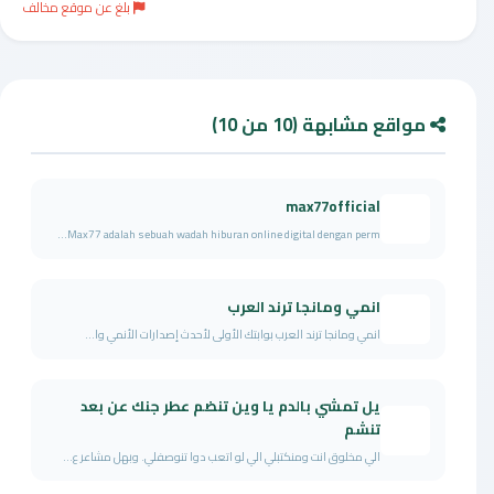
بلغ عن موقع مخالف
مواقع مشابهة (10 من 10)
max77official
Max77 adalah sebuah wadah hiburan online digital dengan perm...
انمي ومانجا ترند العرب
انمي ومانجا ترند العرب بوابتك الأولى لأحدث إصدارات الأنمي وا...
يل تمشي بالدم يا وين تنضم عطر جنك عن بعد
تنشم
الي مخلوق انت ومنكتبلي الي لو اتعب دوا تنوصفلي. وبهل مشاعر ع...