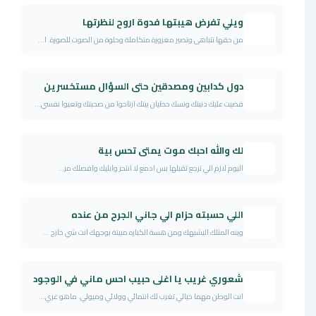
ويلي تفرض هيبتها فدوة اروح لنظرتها
من حقها تتباهى وتصير مغرورة متكاملة وحلوة من الصوت للصورة. ا...
دول كدابين ومصدقين حتى السؤال مستخسرين
فضيت عليك دنيتك ونسك حطيان بيتك ارتاحوا من صحبتك وتعبوا نفسي...
لك والله احبك موت يمتى تحس بية
اليوم لازم الي ترجع تقبلها بس ادمع لا انتحر وابليك وافصلك مر...
اللي حسبته حزام الي جاني الجرح من عنده
وينه المثلك اليشبهك ومن هسة الكباره مبينة بوجهك انت شي خارج ...
شعوري غريب يا اغلى حبيب احس ماني في الوجود
انت الوطن مهما خيالي تغرب لك انتمائي وولائي وميولي. ماهو غري...