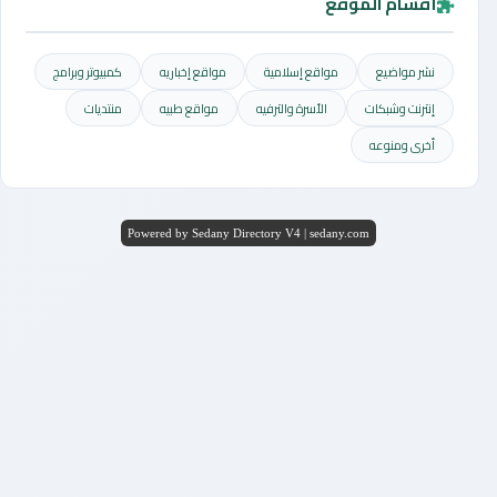
أقسام الموقع
نشر مواضيع
مواقع إسلامية
مواقع إخباريه
كمبيوتر وبرامج
إنترنت وشبكات
الأسرة والترفيه
مواقع طبيه
منتديات
أخرى ومنوعه
Powered by Sedany Directory V4 | sedany.com