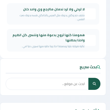
لا تردلي ولا ترد ندمان ماارجع وي واحد خان
شايف خير وگلبي بدونك مثل العرس يالخانگني هسه بدونك صرت
اتنفس...
همومنا كلها تروح بدعوة منها وننسى كل الضيم
واحنا بحضنها
غالية هواية علينا وبصبرها احتا ربينا نظرة منها تسوى دنيا امي...
بحث سريع