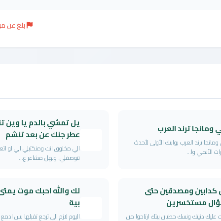
بلغ عن م
يل تمشي بالدم يا وين ت
 ومانجا ترند العرب
عطر جنك عن بعد تنشم
ومانجا ترند العرب بوابتك الأولى لأحدث
الي مخلوق انت ومنكتبلي الي لو اتع
ات الأنمي وا...
تنوصفلي. وبهل مشاعر ع...
 كدابين ومصدقين حتى
لك والله احبك موت يمت
ؤال مستخسرين
بية
عليك دنيتك ونسك حطيان بيتك ارتاحوا من
اليوم لازم الي ترجع تقبلها بس ادمع لا