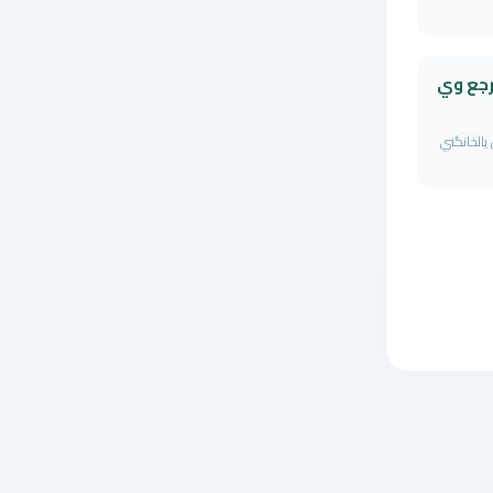
ارجع وي
يالخانگني