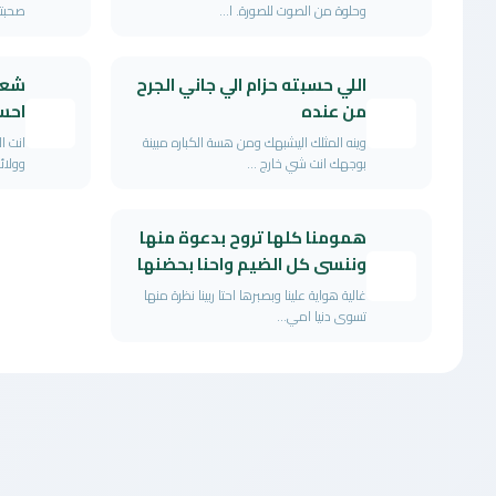
وحلوة من الصوت للصورة. ا...
صحبتك
اللي حسبته حزام الي جاني الجرح
شعو
من عنده
احس
وينه المثلك اليشبهك ومن هسة الكباره مبينة
انت ا
بوجهك انت شي خارج ...
وولائ
همومنا كلها تروح بدعوة منها
وننسى كل الضيم واحنا بحضنها
غالية هواية علينا وبصبرها احتا ربينا نظرة منها
تسوى دنيا امي...