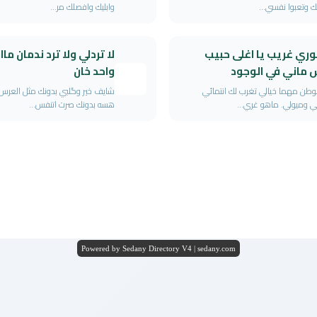
 وتعبوا نفسي...
وابليك وافصلك مر...
ري غريب يا اغلى حبيب
لا تردلي ولا ترد ندمان ما
 ماني في الوجود
واحد خان
لوطن مهما خيالي تغرب لك انتمائي
شايف خير وگلبي بدونك مثل العرس 
ي وميولي. ماهو غري...
هسه بدونك صرت اتنفس...
Powered by Sedany Directory V4 | sedany.com