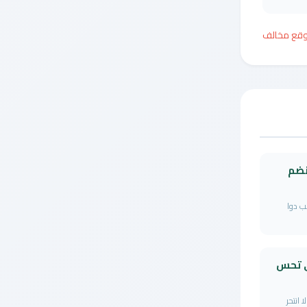
وقع مخالف
نضم
ب دوا
ى تحس
 انتحر