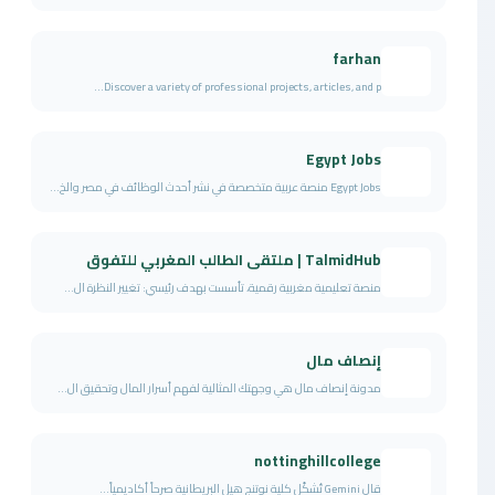
farhan
Discover a variety of professional projects, articles, and p...
Egypt Jobs
Egypt Jobs منصة عربية متخصصة في نشر أحدث الوظائف في مصر والخ...
TalmidHub | ملتقى الطالب المغربي للتفوق
منصة تعليمية مغربية رقمية، تأسست بهدف رئيسي: تغيير النظرة ال...
إنصاف مال
مدونة إنصاف مال هي وجهتك المثالية لفهم أسرار المال وتحقيق ال...
nottinghillcollege
قال Gemini تُشكّل كلية نوتنج هيل البريطانية صرحاً أكاديمياً...