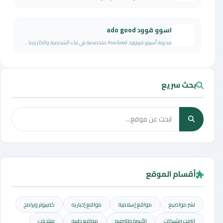
اسوو قوود ado good
مدونة أسوو قووود Aso Good متخصصة في بناء الشخصية والكاريزما ...
بحث سريع
أقسام الموقع
نشر مواضيع
مواقع إسلامية
مواقع إخباريه
كمبيوتر وبرامج
إنترنت وشبكات
الأسرة والترفيه
مواقع طبيه
منتديات