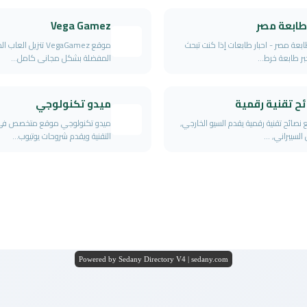
طابعة مصر
Vega Gamez
ابعة مصر - احبار طابعات إذا كنت تبحث
موقع VegaGamez تنزيل العا
ر طابعة خرط...
المفضلة بشكل مجانى كامل...
ح تقنية رقمية
ميدو تكنولوجي
نصائح تقنية رقمية يقدم السيو الخارجي,
ميدو تكنولوجي موقع متخصص في
السيبراني, ...
التقنية ويقدم شروحات يوتيوب...
Powered by Sedany Directory V4 | sedany.com