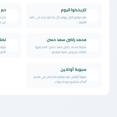
تاريخكوا اليوم
حبر 
هو موقع تقنى يهتم بكل ما هو جديد فى عالم
حبر ط
التقنية....
عن حب
محمد راضى سعد حسن
نصائ
مدونة محمد راضى سعد حسن، اقدم فيها
موقع 
مقالات ودروس تقنية وفيديو...
الأمن 
سبوبة أونلاين
سبوبة أونلاين هو موقع متخصص في تقديم
أفكار مشاريع مربحة سواء...