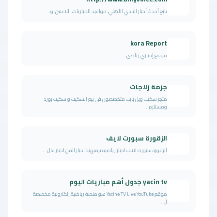
تابع أحدث أخبار النادي الأهلي، مواعيد المباريات، اللاعبين، و...
kora Report
موقع إخباري رياضي...
جزمة زلاجات
متجر سكيت ويل بايت متخصصون في بيع السكيت و سكيت بورد
ومستلزم...
الزقورة سبورت لايف
الزقورة سبورت لايف اخبار رياضية ترفيهية اخبار الفن اخبار عال...
yacin tv جدول أهم مباريات اليوم
موقع Yacine TV Live YouTube هو منصة رياضية إلكترونية مخصصة
ل...