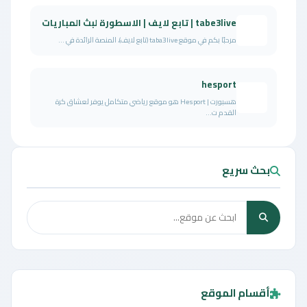
tabe3live | تابع لايف | الاسطورة لبث المباريات
مرحبًا بكم في موقع taba3live (تابع لايف)، المنصة الرائدة في ...
hesport
هسبورت | Hesport هو موقع رياضي متكامل يوفر لعشاق كرة
القدم ت...
بحث سريع
أقسام الموقع