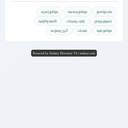
نشر مواضيع
مواقع إسلامية
مواقع إخباريه
كمبيوتر وبرامج
إنترنت وشبكات
الأسرة والترفيه
مواقع طبيه
منتديات
أخرى ومنوعه
Powered by Sedany Directory V4 | sedany.com