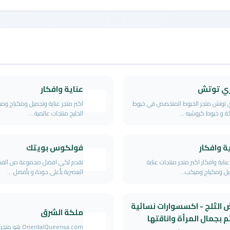
ي توتش
عناية وافكار
 توتش متجر الخيوط المتخصص في خيوط
اكبر متجر عناية وتجميل ومكياج و
كة و خيوط كروشيه ...
الخليج منتجات عالمية ...
ة وافكار
فولكوس بويتك
عناية وافكار اكبر متجر منتجات عناية
نقدم لكي افضل مجموعة من الفسا
ل ومكياج وميكب...
العصرية بأعلى جودة و بأفضل ...
 الثلج - اكسسوارات نسائية
ملكة الشرق
 بجمال المرأة واناقتها
OrientalQueensa.com