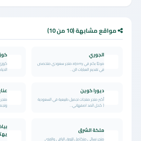
مواقع مشابهة (10 من 10)
الجوري
كوز
مرحبًا بكم في aljorry متجر سعودي متخصص
كوزي
في تقديم العبايات الن...
الحيا
ديورا كوين
عناي
أكبر متجر منتجات تجميل طبيعية في السعودية
متجر 
( كحل اثمد اصفهاني...
وتجمي
بياض
ملكة الشرق
يهتم
متجر نسائي متكامل للزوق الراقي والفني.