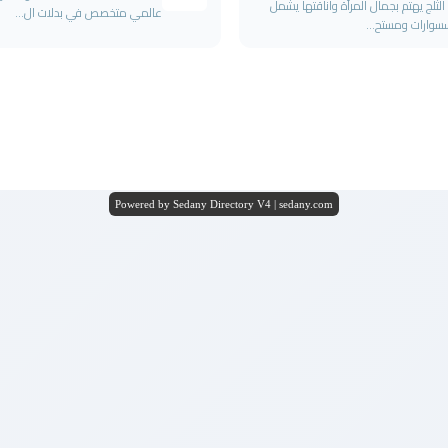
الثلج يهتم بجمال المرأة واناقتها يشمل
عالمي متخصص في بدلات ال...
سوارات ومستح...
Powered by Sedany Directory V4 | sedany.com