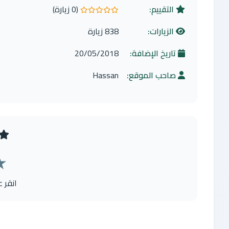
التقييم:
(0 زيارة)
0.0 من 5 نجوم
الزيارات:
838 زيارة
تاريخ الإضافة:
20/05/2018
صاحب الموقع:
Hassan
★
انقر 