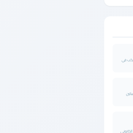
ميكب في
تين
 هو متجر إلكتروني