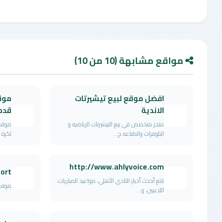
مواقع مشابهة (10 من 10)
افضل موقع لبيع تيشيرتات
موق
الاندية
قدم
متجر متخصص في بيع التيشيرتات الرياضيه و
موقع 
البلوفرات والطباعه ح...
لكرة 
http://www.ahlyvoice.com
ort
تابع أحدث أخبار النادي الأهلي، مواعيد المباريات،
موقع 
اللاعبين، و...