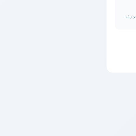
ي موقع taba3live (تابع لايف)،