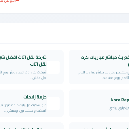
بلغ عن م
ع بث مباشر مباريات كره
شركة نقل اثاث افضل شر
نقل اثاث
متخصص في بث مباشر مباريات اليوم
شركات نقل اثاث افضل ونش رفع اث
القدم، يوفّر مشاهد...
نقل عفش...
جزمة زلاجات
kora Rep
متجر سكيت ويل بايت متخصصون في 
إخباري رياضي...
السكيت و سكيت بورد ومستلزم...