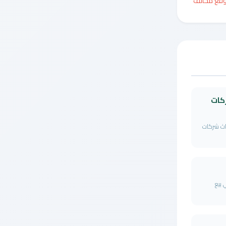
وقع مخالف
كات
اث شركات
بيع