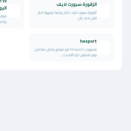
الزقورة سبورت لايف
اليو
الزقورة سبورت لايف اخبار رياضية ترفيهية اخبار
الفن اخبار عال...
رياضي
hesport
هسبورت | Hesport هو موقع رياضي متكامل
يوفر لعشاق كرة القدم ت...