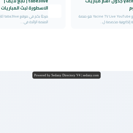
yacin tv جدول أهم مباريات
tabe3live | تابع لايف |
م
الاسطورة لبث المباريات
موقع Yacine TV Live YouTube هو منصة
مرحبًا بكم ف
ة إلكترونية مخصصة ل...
المنصة الرائدة في ...
Powered by Sedany Directory V4 | sedany.com