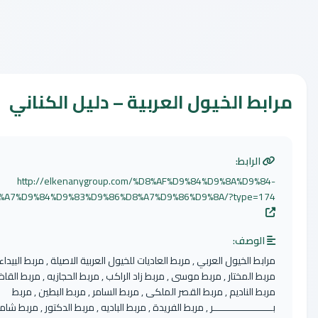
ط الخيول العربية – دليل الكناني
الرابط:
http://elkenanygroup.com/%D8%AF%D9%84%D9%8A%D9%
%D8%A7%D9%84%D9%83%D9%86%D8%A7%D9%86%D9%8A/?type=
لوصف:
ط الخيول العربي , مربط العاديات للخيول العربية الاصيلة , مربط البيداء ,
ط المختار , مربط موسى , مربط زاد الراكب , مربط الحجازيه , مربط القاضى ,
ط الناديم , مربط القصر الملكى , مربط السامر , مربط البطين , مربط
ــــــــــــــــــر , مربط الفريدة , مربط الباديه , مربط الدكتور , مربط شامبليون