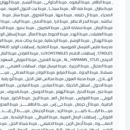
ربط الظافر , مربط الزهوه , مربط الحلوانى , مربط التيسير , مربط الهوارى ,
ط بطران , مربط منه الله , مربط سيكــا , مربط بيت الخيول العربيه , مربط نجم
حراء , مربط ال خليفه , مربط مهنا , مربط الشروق , مربط ستار , مربط
ه , مربط البحر الاعظم , مربط لارا , مربط الامين , مربط الرباب , مربط الدار ,
ط الزمان , مربط مملكه الخيل , مربط الشربينى , مربط عمرو , مربط الاصاله ,
ط العقيلات, مربط الهدد, مربط الخيوط, مربط المنائر , مربط إسطبل الواحة ,
ط الهندال , مربط الوشم , مربط الرحمانية, مزرعة بركات مصر , مربط العنزي ,
مدرسة فارس الفرسان للفروسيه , مربط الضاحية , إسطبلات الوليد ALWALID
STADLES , إسطبلات الاقصر LUXORSTABLES , مربط الغزلان, مربط البتار, مربط
الحرمين AL_HARMAIN_STUD , مزرعة الغمري, مربط المورقي السعودية ,
ط المخيال , مربط الجزيرة , مربط فرسان تبوك , اسطبلات الغنيمي , مربط
ط , مربط البدوة , مربط المرابع, مربط النوادر, مربط العدناني , مربــــط
ـــادي , مربط مدينة العيون, مربط مجالس اهل الخيل , مربط أبو رقبة ,
ط الاحول , اسطبل الكحيلة , مربط الميادين , مربط الميادين , مربط الغرير ,
ط خيبر , مربط الاحرار , مربط الهيثم , مربط الحوسي , مربط باندروف , مربط
ويلى , مربط الفوارس , مربط فال العز , مربط الريح , مربط الكنوز , مربط
ابرية , مربط آل خرصان , مربط جى إس , مربــط الطاهـــــر , مربط العدواني ,
ــط الرايــــة كليبــــر , مربط الزيد , مربط الرحيمان , مربــــط آل زايــــد , مربط
وزاني , إسطبلات الرمال العربية , مربط القرطلي , مربط الراشدية , مربـــــط
فــــوة , مربط أجمل الزين , مربط الحفيفي , مربط شبكة الخيل , مربط
الوادى , إسطبل فرنسا , إسطبل N.B , مربط الخميسى , الحصان العربي , مربط