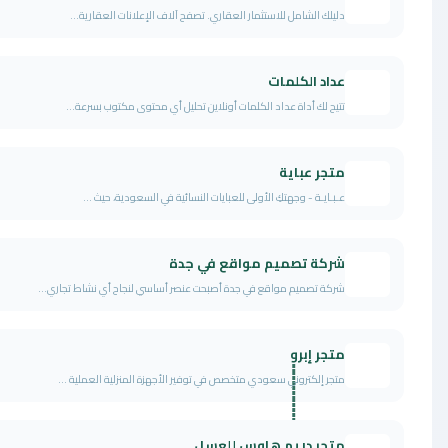
دليلك الشامل للاستثمار العقاري. تصفح آلاف الإعلانات العقارية...
عداد الكلمات
تتيح لك أداة عداد الكلمات أونلاين تحليل أي محتوى مكتوب بسرعة...
متجر عباية
عـبـايـة - وجهتكِ الأولى للعبايات النسائية في السعودية، حيث ...
شركة تصميم مواقع في جدة
شركة تصميم مواقع في جدة أصبحت عنصر أساسي لنجاح أي نشاط تجاري...
متجر إبروٍٍٍٍٍٍٍٍٍٍٍٍٍٍٍٍٍٍٍٍٍٍٍٍٍٍٍٍٍٍٍٍٍٍٍٍٍٍٍٍٍ
متجر إلكتروني سعودي متخصص في توفير الأجهزة المنزلية العملية ...
متجر دريم هاوس للعسل