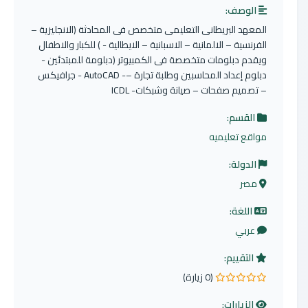
الوصف:
المعهد البريطانى التعليمى متخصص فى المحادثة (الانجليزية –
الفرنسية – الالمانية – الاسبانية – الايطالية - ) للكبار والاطفال
ويقدم دبلومات متخصصة فى الكمبيوتر (دبلومة للمبتدئين -
دبلوم إعداد المحاسبين وطلبة تجارة –- AutoCAD - جرافيكس
– تصميم صفحات – صيانة وشبكات- ICDL
القسم:
مواقع تعليميه
الدولة:
مصر
اللغة:
عربي
التقييم:
(0 زيارة)
0.0 من 5 نجوم
الزيارات: