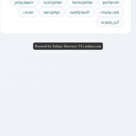
نشر مواضيع
مواقع إسلامية
مواقع إخباريه
كمبيوتر وبرامج
إنترنت وشبكات
الأسرة والترفيه
مواقع طبيه
منتديات
أخرى ومنوعه
Powered by Sedany Directory V4 | sedany.com