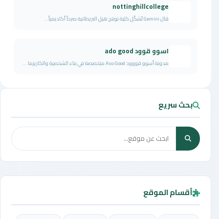
nottinghillcollege
قال Gemini تُشكّل كلية نوتنج هيل البريطانية صرحاً أكاديمياً...
اسوو قوود ado good
مدونة أسوو قووود Aso Good متخصصة في بناء الشخصية والكاريزما ...
بحث سريع
أقسام الموقع