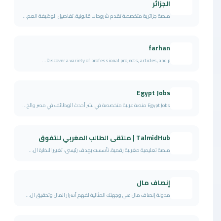
الجزائر
منصة جزائرية متخصصة تقدم شروحات قانونية، تفاصيل الوظيفة العم...
farhan
Discover a variety of professional projects, articles, and p...
Egypt Jobs
Egypt Jobs منصة عربية متخصصة في نشر أحدث الوظائف في مصر والخ...
TalmidHub | ملتقى الطالب المغربي للتفوق
منصة تعليمية مغربية رقمية، تأسست بهدف رئيسي: تغيير النظرة ال...
إنصاف مال
مدونة إنصاف مال هي وجهتك المثالية لفهم أسرار المال وتحقيق ال...