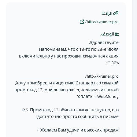
الرابط:
http://xrumer.pro/
الوصف:
Здравствуйте.
Напоминаем, что с 13-го по 23-е июля
включительно у нас проходит скидочная акция
"-30%":
http://xrumer.pro/
Хочу приобрести лицензию Стандарт со скидкой,
промо-код 13, мой логин xrumer, желаемый способ
оплаты - WebMoney"
P.S. Промо-код 13 вбивать нигде не нужно, его
достаточно просто сообщить в письме!
Желаем Вам удачи и высоких продаж :)