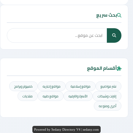
بحث سريع
أقسام الموقع
نشر مواضيع
مواقع إسلامية
مواقع إخباريه
كمبيوتر وبرامج
إنترنت وشبكات
الأسرة والترفيه
مواقع طبيه
منتديات
أخرى ومنوعه
Powered by Sedany Directory V4 | sedany.com