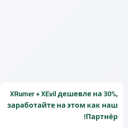
XRumer + XEvil дешевле на 30%,
заработайте на этом как наш
Партнёр!