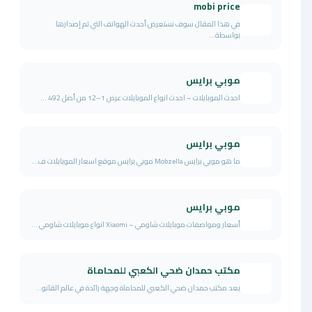
mobi price
في هذا المقال سوف نستعرض أحدث الهواتف التي تم إصدارها
بواسطة...
موبي برايس
احدث الموبايلات – احدث انواع الموبايلات عرض 1–12 من أصل 492 ...
موبي برايس
ما هو موبي برايس Mobzella موبي برايس موقع اسعار الموبايلات ف...
موبي برايس
أسعار ومواصفات موبايلات شاومي – Xiaomi انواع موبايلات شاومي ...
مكتب حمدان ضحي الكعبي للمحاماة
يعد مكتب حمدان ضحي الكعبي للمحاماة وجهة رائدة في عالم القانو...