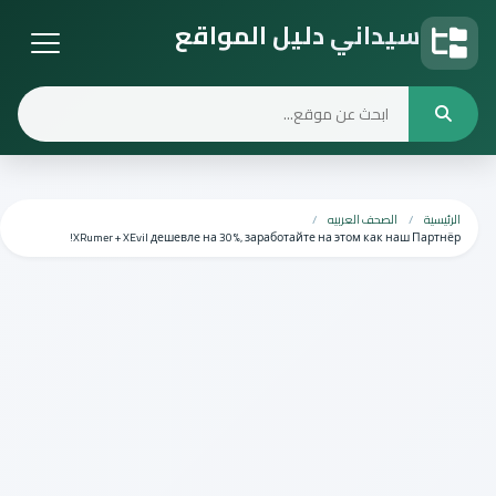
سيداني دليل المواقع
دليل المواقع
الرئيسية
الصحف العربيه
XRumer + XEvil дешевле на 30%, заработайте на этом как наш Партнёр!