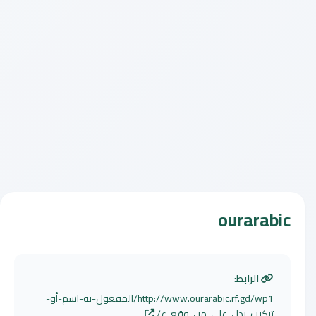
ourarabic
الرابط:
http://www.ourarabic.rf.gd/wp1/المفعول-به-اسم-أو-
تركيب-يدل-على-من-وقع-ع/