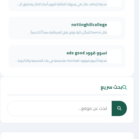
مدونة إنصاف مال هي وجهتك المثالية لفهم أسرار المال وتحقيق ال...
nottinghillcollege
قال Gemini تُشكّل كلية نوتنج هيل البريطانية صرحاً أكاديمياً...
اسوو قوود ado good
مدونة أسوو قووود Aso Good متخصصة في بناء الشخصية والكاريزما ...
بحث سريع