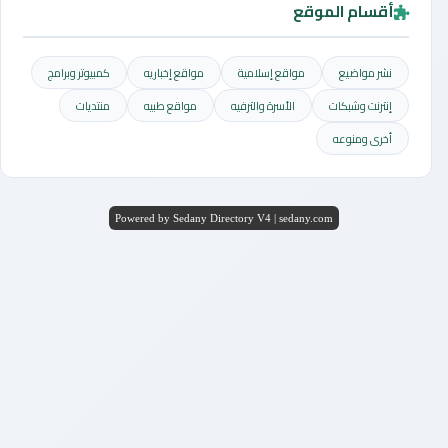
أقسام الموقع
نشر مواضيع
مواقع إسلامية
مواقع إخباريه
كمبيوتر وبرامج
إنترنت وشبكات
الأسرة والترفيه
مواقع طبيه
منتديات
أخرى ومنوعه
Powered by Sedany Directory V4 | sedany.com