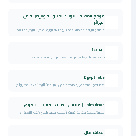
موقع المفيد - البوابة القانونية والإدارية في
الجزائر
منصة جزائرية متخصصة تقدم شروحات قانونية، تفاصيل الوظيفة العم...
farhan
Discover a variety of professional projects, articles, and p...
Egypt Jobs
Egypt Jobs منصة عربية متخصصة في نشر أحدث الوظائف في مصر والخ...
TalmidHub | ملتقى الطالب المغربي للتفوق
منصة تعليمية مغربية رقمية، تأسست بهدف رئيسي: تغيير النظرة ال...
إنصاف مال