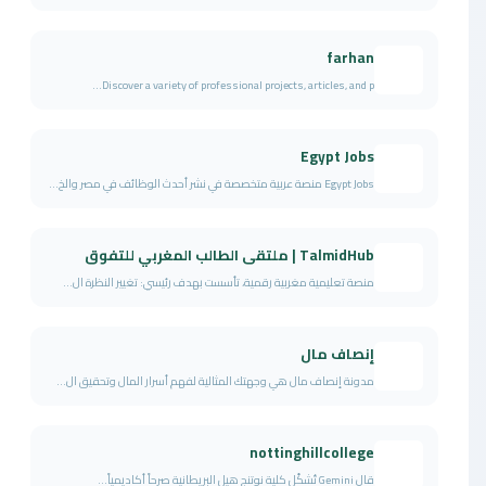
farhan
Discover a variety of professional projects, articles, and p...
Egypt Jobs
Egypt Jobs منصة عربية متخصصة في نشر أحدث الوظائف في مصر والخ...
TalmidHub | ملتقى الطالب المغربي للتفوق
منصة تعليمية مغربية رقمية، تأسست بهدف رئيسي: تغيير النظرة ال...
إنصاف مال
مدونة إنصاف مال هي وجهتك المثالية لفهم أسرار المال وتحقيق ال...
nottinghillcollege
قال Gemini تُشكّل كلية نوتنج هيل البريطانية صرحاً أكاديمياً...