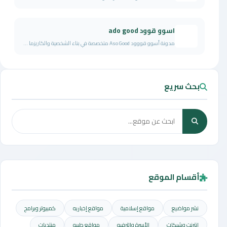
اسوو قوود ado good
مدونة أسوو قووود Aso Good متخصصة في بناء الشخصية والكاريزما ...
بحث سريع
أقسام الموقع
نشر مواضيع
مواقع إسلامية
مواقع إخباريه
كمبيوتر وبرامج
إنترنت وشبكات
الأسرة والترفيه
مواقع طبيه
منتديات