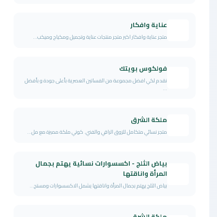
عناية وافكار
متجر عناية وافكار اكبر متجر منتجات عناية وتجميل ومكياج وميكب...
فولكوس بويتك
نقدم لكي افضل مجموعة من الفساتين العصرية بأعلى جودة و بأفضل
...
ملكة الشرق
متجر نسائي متكامل للزوق الراقي والفني. كوني ملكة مميزة مع مل...
بياض الثلج - اكسسوارات نسائية يهتم بجمال
المرأة واناقتها
بياض الثلج يهتم بجمال المرأة واناقتها يشمل الاكسسوارات ومستح...
ملكة الشرق