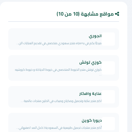
مواقع مشابهة (10 من 10)
الجوري
مرحبًا بكم في aljorry متجر سعودي متخصص في تقديم العبايات الن...
كوزي توتش
كوزي توتش متجر الخيوط المتخصص في خيوط الحياكة و خيوط كروشيه
...
عناية وافكار
اكبر متجر عناية وتجميل ومكياج وميكب في الخليج منتجات عالمية ...
ديورا كوين
أكبر متجر منتجات تجميل طبيعية في السعودية ( كحل اثمد اصفهاني...