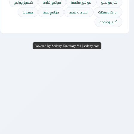
نشر مواضيع
مواقع إسلامية
مواقع إخباريه
كمبيوتر وبرامج
إنترنت وشبكات
الأسرة والترفيه
مواقع طبيه
منتديات
أخرى ومنوعه
Powered by Sedany Directory V4 | sedany.com