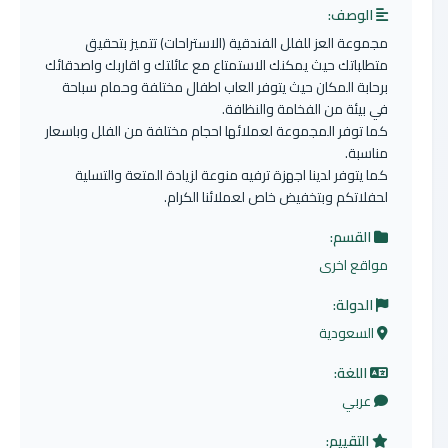
الوصف:
مجموعة العز للفلل الفندقية (الاستراحات) تتميز بتحقيق
متطلباتك حيث يمكنك الاستمتاع مع عائلتك و اقاربك واصدقائك
برحابة المكان حيث يتوفر العاب اطفال مختلفة وحمام سباحة
في بيئة من الفخامة والنظافة.
كما توفر المجموعة لعملائها احجام مختلفة من الفلل وباسعار
مناسبة.
كما يتوفر لدينا اجهزة ترفيه منوعة لزيادة المتعة والتسلية
لحفلاتكم وبتخفيض خاص لعملائنا الكرام.
القسم:
مواقع اخرى
الدولة:
السعودية
اللغة:
عربي
التقييم: