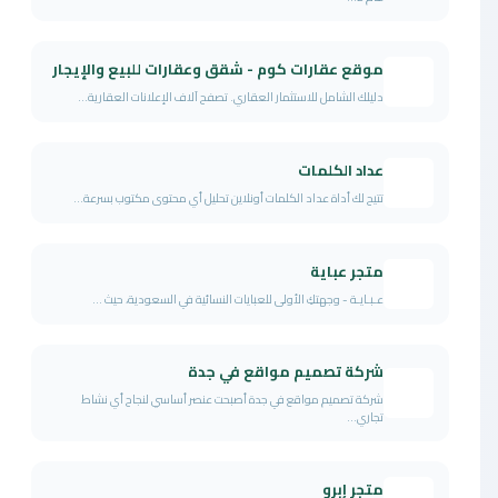
موقع عقارات كوم - شقق وعقارات للبيع والإيجار
دليلك الشامل للاستثمار العقاري. تصفح آلاف الإعلانات العقارية...
عداد الكلمات
تتيح لك أداة عداد الكلمات أونلاين تحليل أي محتوى مكتوب بسرعة...
متجر عباية
عـبـايـة - وجهتكِ الأولى للعبايات النسائية في السعودية، حيث ...
شركة تصميم مواقع في جدة
شركة تصميم مواقع في جدة أصبحت عنصر أساسي لنجاح أي نشاط
تجاري...
متجر إبروٍٍٍٍٍٍٍٍٍٍٍٍٍٍٍٍٍٍٍٍٍٍٍٍٍٍٍٍٍٍٍٍٍٍٍٍٍٍٍٍٍ