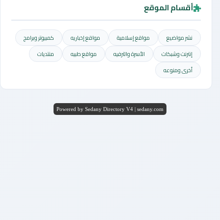
أقسام الموقع
نشر مواضيع
مواقع إسلامية
مواقع إخباريه
كمبيوتر وبرامج
إنترنت وشبكات
الأسرة والترفيه
مواقع طبيه
منتديات
أخرى ومنوعه
Powered by Sedany Directory V4 | sedany.com