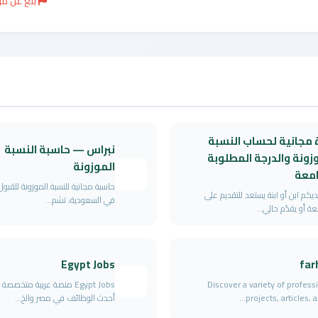
بلغ عن م
 مجانية لحساب النسبة
نبراس — حاسبة النسبة
زونة والدرجة المطلوبة
الموزونة
امعة
حاسبة مجانية للنسبة الموزونة للقبو
يكم ابن أو ابنة يستعد للتقديم على
في السعودية، تشم...
عة أو يقدّم حالي...
Egypt Jobs
far
Discover a variety of profess
Egypt Jobs منصة عربية متخصص
projects, articles, an
أحدث الوظائف في مصر والخ...