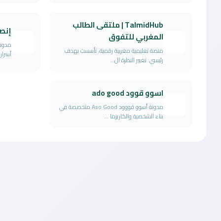
TalmidHub | ملتقى الطالب
إنص
المغربي للتفوق
مدونة
منصة تعليمية مغربية رقمية، تأسست بهدف
أسرار
رئيسي: تغيير النظرة ال...
اسوو قوود ado good
مدونة أسوو قووود Aso Good متخصصة في
بناء الشخصية والكاريزما ...