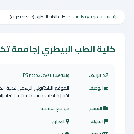
الرئيسية
مواقع تعليميه
كلية الطب البيطري (جامعة تكريت)
كلية الطب البيطري (جامعة تك
الرابط:
http://cvet.tu.edu.iq
الوصف:
الموقع الالكتروني الرسمي لكلية ال
اخبار|نشاطات|بحوث علمية|محاضرات|اس
القسم:
مواقع تعليميه
الدولة:
العراق