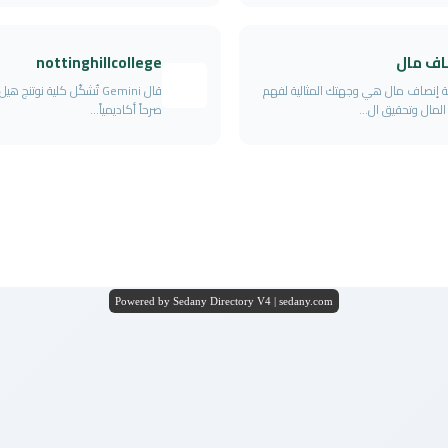
اف مال
nottinghillcollege
 إنصاف مال هي وجهتك المثالية لفهم
قال Gemini تُشكّل كلية نوتنج ه
 المال وتحقيق ال...
صرحاً أكاديمياً...
Powered by Sedany Directory V4 | sedany.com