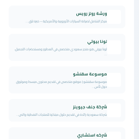
ورشة رولز رويس
مركز الشامل لصيانة السيارات الأوروبية والأمريكية – خبرة تثق ...
لونا بيوتي
لونا بيوتي هو متجر سعودي متخصص في العطور ومستحضرات التجميل،
...
موسوعة سقنشو
موسوعة سقنشو | موقع متخصص في تقديم محتوى مبسط وموثوق
حول تأس...
شركة جلف جيويلز
شركة سعودية رائدة في تقديم حلول مبتكرة للمنتجات النفطية والص...
شركه استشاري