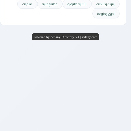
إنترنت وشبكات
الأسرة والترفيه
مواقع طبيه
منتديات
أخرى ومنوعه
Powered by Sedany Directory V4 | sedany.com