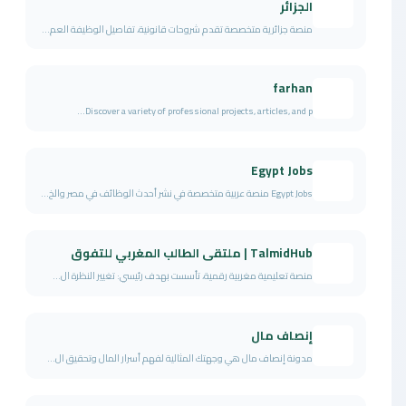
الجزائر
منصة جزائرية متخصصة تقدم شروحات قانونية، تفاصيل الوظيفة العم...
farhan
Discover a variety of professional projects, articles, and p...
Egypt Jobs
Egypt Jobs منصة عربية متخصصة في نشر أحدث الوظائف في مصر والخ...
TalmidHub | ملتقى الطالب المغربي للتفوق
منصة تعليمية مغربية رقمية، تأسست بهدف رئيسي: تغيير النظرة ال...
إنصاف مال
مدونة إنصاف مال هي وجهتك المثالية لفهم أسرار المال وتحقيق ال...