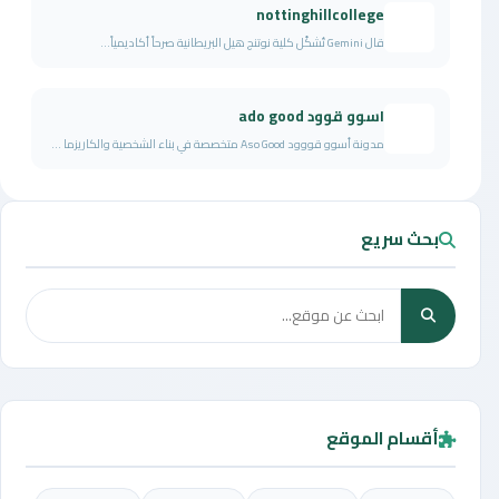
nottinghillcollege
قال Gemini تُشكّل كلية نوتنج هيل البريطانية صرحاً أكاديمياً...
اسوو قوود ado good
مدونة أسوو قووود Aso Good متخصصة في بناء الشخصية والكاريزما ...
بحث سريع
أقسام الموقع