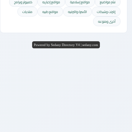
نشر مواضيع
مواقع إسلامية
مواقع إخباريه
كمبيوتر وبرامج
إنترنت وشبكات
الأسرة والترفيه
مواقع طبيه
منتديات
أخرى ومنوعه
Powered by Sedany Directory V4 | sedany.com