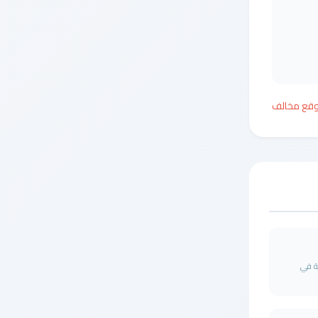
وقع مخالف
ة في