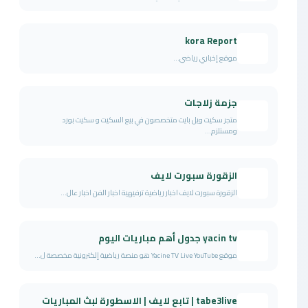
kora Report
موقع إخباري رياضي...
جزمة زلاجات
متجر سكيت ويل بايت متخصصون في بيع السكيت و سكيت بورد
ومستلزم...
الزقورة سبورت لايف
الزقورة سبورت لايف اخبار رياضية ترفيهية اخبار الفن اخبار عال...
yacin tv جدول أهم مباريات اليوم
موقع Yacine TV Live YouTube هو منصة رياضية إلكترونية مخصصة ل...
tabe3live | تابع لايف | الاسطورة لبث المباريات