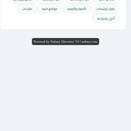
إنترنت وشبكات
الأسرة والترفيه
مواقع طبيه
منتديات
أخرى ومنوعه
Powered by Sedany Directory V4 | sedany.com