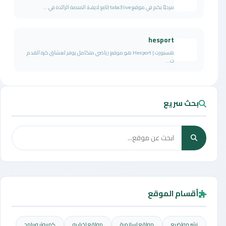
مرحبًا بكم في موقع taba3live (تابع لايف)، المنصة الرائدة في ...
hesport
هسبورت | Hesport هو موقع رياضي متكامل يوفر لعشاق كرة القدم
ت...
بحث سريع
أقسام الموقع
نشر مواضيع
مواقع إسلامية
مواقع إخباريه
كمبيوتر وبرامج