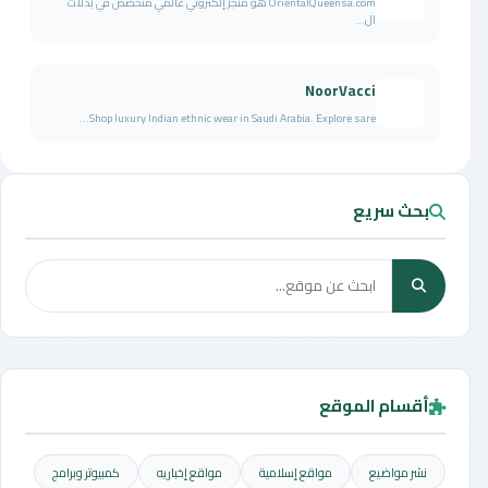
OrientalQueensa.com هو متجر إلكتروني عالمي متخصص في بدلات
ال...
NoorVacci
Shop luxury Indian ethnic wear in Saudi Arabia. Explore sare...
بحث سريع
أقسام الموقع
نشر مواضيع
مواقع إسلامية
مواقع إخباريه
كمبيوتر وبرامج