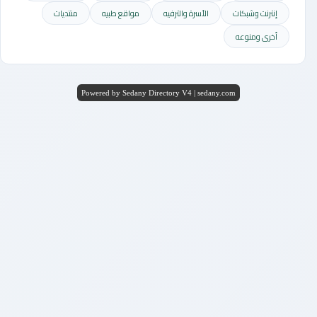
إنترنت وشبكات
الأسرة والترفيه
مواقع طبيه
منتديات
أخرى ومنوعه
Powered by Sedany Directory V4 | sedany.com