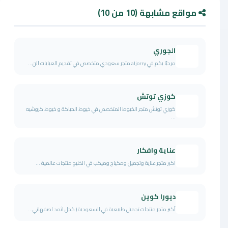
مواقع مشابهة (10 من 10)
الجوري
مرحبًا بكم في aljorry متجر سعودي متخصص في تقديم العبايات الن...
كوزي توتش
كوزي توتش متجر الخيوط المتخصص في خيوط الحياكة و خيوط كروشيه
...
عناية وافكار
اكبر متجر عناية وتجميل ومكياج وميكب في الخليج منتجات عالمية ...
ديورا كوين
أكبر متجر منتجات تجميل طبيعية في السعودية ( كحل اثمد اصفهاني...