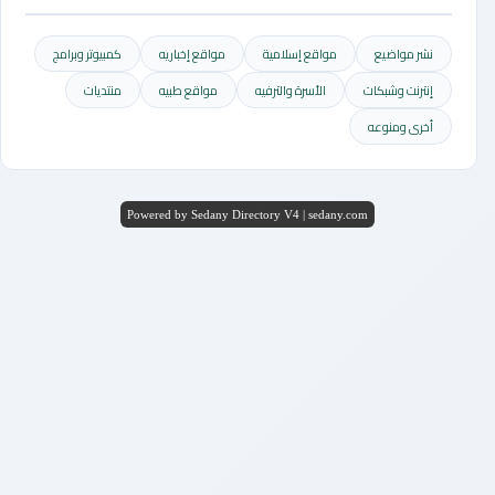
نشر مواضيع
مواقع إسلامية
مواقع إخباريه
كمبيوتر وبرامج
إنترنت وشبكات
الأسرة والترفيه
مواقع طبيه
منتديات
أخرى ومنوعه
Powered by Sedany Directory V4 | sedany.com