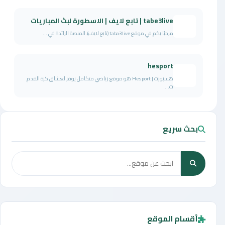
tabe3live | تابع لايف | الاسطورة لبث المباريات
مرحبًا بكم في موقع taba3live (تابع لايف)، المنصة الرائدة في ...
hesport
هسبورت | Hesport هو موقع رياضي متكامل يوفر لعشاق كرة القدم
ت...
بحث سريع
أقسام الموقع