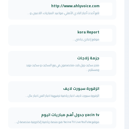
http://www.ahlyvoice.com
تابع أحدث أخبار النادي الأهلي، مواعيد المباريات، اللاعبين، و...
kora Report
موقع إخباري رياضي...
جزمة زلاجات
متجر سكيت ويل بايت متخصصون في بيع السكيت و سكيت بورد
ومستلزم...
الزقورة سبورت لايف
الزقورة سبورت لايف اخبار رياضية ترفيهية اخبار الفن اخبار عال...
yacin tv جدول أهم مباريات اليوم
موقع Yacine TV Live YouTube هو منصة رياضية إلكترونية مخصصة ل...