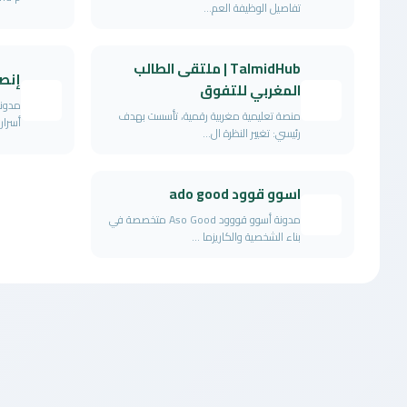
تفاصيل الوظيفة العم...
TalmidHub | ملتقى الطالب
إنص
المغربي للتفوق
مدونة
منصة تعليمية مغربية رقمية، تأسست بهدف
أسرار
رئيسي: تغيير النظرة ال...
اسوو قوود ado good
مدونة أسوو قووود Aso Good متخصصة في
بناء الشخصية والكاريزما ...