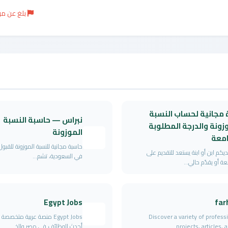
بلغ عن م
 مجانية لحساب النسبة
نبراس — حاسبة النسبة
زونة والدرجة المطلوبة
الموزونة
امعة
حاسبة مجانية للنسبة الموزونة للقبو
يكم ابن أو ابنة يستعد للتقديم على
في السعودية، تشم...
عة أو يقدّم حالي...
Egypt Jobs
far
Discover a variety of profess
Egypt Jobs منصة عربية متخصص
projects, articles, an
أحدث الوظائف في مصر والخ...