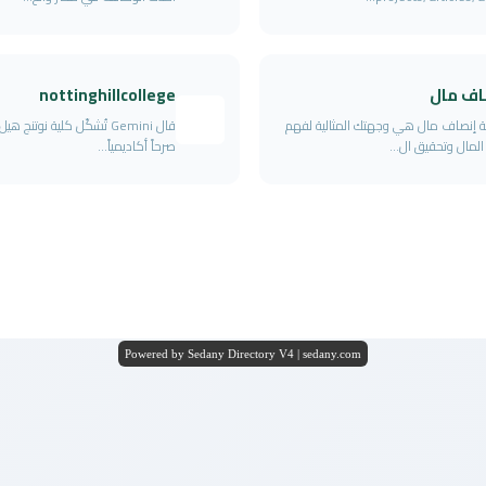
اف مال
nottinghillcollege
 إنصاف مال هي وجهتك المثالية لفهم
قال Gemini تُشكّل كلية نوتنج ه
 المال وتحقيق ال...
صرحاً أكاديمياً...
Powered by Sedany Directory V4 | sedany.com